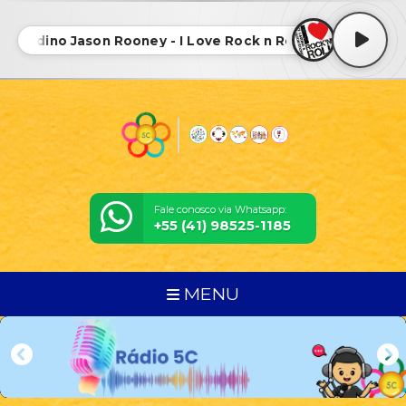
 Gaudino Jason Rooney - I Love Rock n Roll ( Radio Edit) • 
Fale conosco via Whatsapp:
+55 (41) 98525-1185
MENU